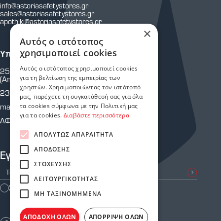
info@astoriasafetystores.gr
sales@astoriasafetystores.gr
apothiki@astoriasafetystores.gr
×
Αυτός ο ιστότοπος
χρησιμοποιεί cookies
Υποκατάστημα Μαρτίου
Αυτός ο ιστότοπος χρησιμοποιεί cookies
25ης Μαρτίου 43 & Κρήτης
για τη βελτίωση της εμπειρίας των
(Απέναντι από Πυροσβεστική Υπηρεσία.)
χρηστών. Χρησιμοποιώντας τον ιστότοπό
2310 810 805
μας, παρέχετε τη συγκατάθεσή σας για όλα
martiou@astoriasafetystores.gr
τα cookies σύμφωνα με την Πολιτική μας
για τα cookies.
Διαβάστε περισσότερα
ΑΦΜ: 800574464
ΑΠΟΛΎΤΩΣ ΑΠΑΡΑΊΤΗΤΑ
ΑΠΌΔΟΣΗΣ
Εγγραφείτε στο Newsletter μας
ΣΤΌΧΕΥΣΗΣ
ΛΕΙΤΟΥΡΓΙΚΌΤΗΤΑΣ
Συμφωνώ με τους
Όρους Χρήσης
ΜΗ ΤΑΞΙΝΟΜΗΜΈΝΑ
ΑΠΟΔΟΧΉ ΌΛΩΝ
ΑΠΌΡΡΙΨΗ ΌΛΩΝ