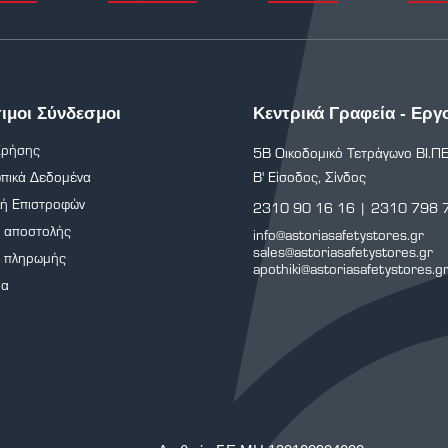
ιμοι Σύνδεσμοι
Κεντρικά Γραφεία - Εργ
Χρήσης
5Β Οικοδομικό Τετράγωνο ΒΙ.ΠΕ
πικά Δεδομένα
Β' Είσοδος, Σίνδος
κή Επιστροφών
2310 90 16 16
|
2310 798 
ι αποστολής
info@astoriasafetystores.gr
sales@astoriasafetystores.gr
ι πληρωμής
apothiki@astoriasafetystores.g
ρα