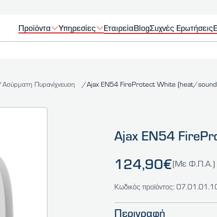
Προϊόντα
Υπηρεσίες
Εταιρεία
Blog
Συχνές Ερωτήσεις
Ε
Ασύρματη Πυρανίχνευση
Ajax EN54 FireProtect White (heat/sound
Ajax EN54 FirePr
124,90€
(Με Φ.Π.Α.)
Κωδικός προϊόντος: 07.01.01.
Περιγραφή