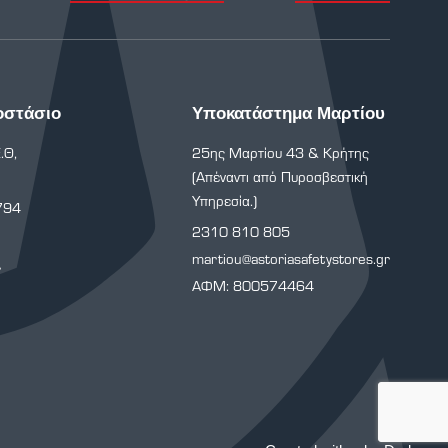
οστάσιο
Υποκατάστημα Μαρτίου
.Θ,
25ης Μαρτίου 43 & Κρήτης
(Απέναντι από Πυροσβεστική
Υπηρεσία.)
794
2310 810 805
martiou@astoriasafetystores.gr
r
ΑΦΜ: 800574464