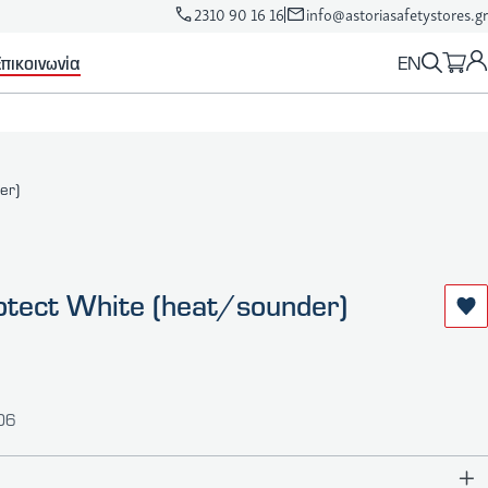
2310 90 16 16
info@astoriasafetystores.gr
EN
πικοινωνία
er)
otect White (heat/sounder)
106