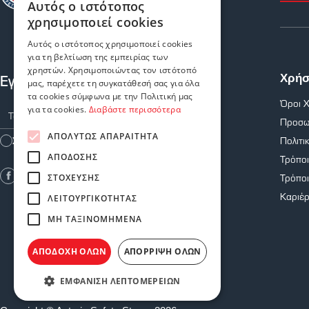
Αυτός ο ιστότοπος
χρησιμοποιεί cookies
Αυτός ο ιστότοπος χρησιμοποιεί cookies
για τη βελτίωση της εμπειρίας των
χρηστών. Χρησιμοποιώντας τον ιστότοπό
Εγγραφείτε στο Newsletter μας
Χρήσ
μας, παρέχετε τη συγκατάθεσή σας για όλα
τα cookies σύμφωνα με την Πολιτική μας
Όροι 
για τα cookies.
Διαβάστε περισσότερα
Προσω
ΑΠΟΛΎΤΩΣ ΑΠΑΡΑΊΤΗΤΑ
Πολιτι
Συμφωνώ με τους
Όρους Χρήσης
ΑΠΌΔΟΣΗΣ
Τρόπο
Τρόπο
ΣΤΌΧΕΥΣΗΣ
Καριέ
ΛΕΙΤΟΥΡΓΙΚΌΤΗΤΑΣ
ΜΗ ΤΑΞΙΝΟΜΗΜΈΝΑ
ΑΠΟΔΟΧΉ ΌΛΩΝ
ΑΠΌΡΡΙΨΗ ΌΛΩΝ
ΕΜΦΆΝΙΣΗ ΛΕΠΤΟΜΕΡΕΙΏΝ