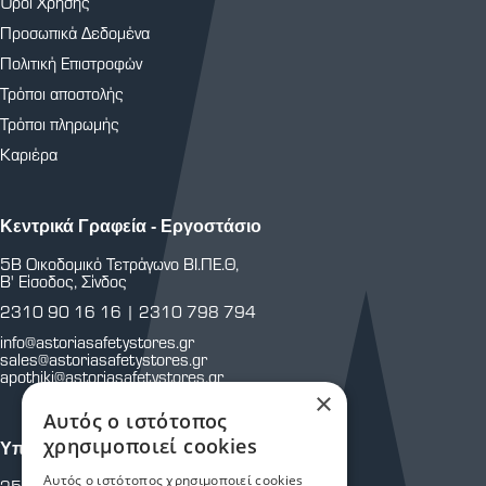
Όροι Χρήσης
Προσωπικά Δεδομένα
Πολιτική Επιστροφών
Τρόποι αποστολής
Τρόποι πληρωμής
Καριέρα
Κεντρικά Γραφεία - Εργοστάσιο
5Β Οικοδομικό Τετράγωνο ΒΙ.ΠΕ.Θ,
Β' Είσοδος, Σίνδος
2310 90 16 16
|
2310 798 794
info@astoriasafetystores.gr
sales@astoriasafetystores.gr
apothiki@astoriasafetystores.gr
×
Αυτός ο ιστότοπος
χρησιμοποιεί cookies
Υποκατάστημα Μαρτίου
Αυτός ο ιστότοπος χρησιμοποιεί cookies