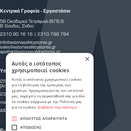
Κεντρικά Γραφεία - Εργοστάσιο
5Β Οικοδομικό Τετράγωνο ΒΙ.ΠΕ.Θ,
Β' Είσοδος, Σίνδος
2310 90 16 16
|
2310 798 794
info@astoriasafetystores.gr
sales@astoriasafetystores.gr
apothiki@astoriasafetystores.gr
×
Αυτός ο ιστότοπος
χρησιμοποιεί cookies
Υποκατάστημα Μαρτίου
Αυτός ο ιστότοπος χρησιμοποιεί cookies
25ης Μαρτίου 43 & Κρήτης
για τη βελτίωση της εμπειρίας των
(Απέναντι από Πυροσβεστική Υπηρεσία.)
χρηστών. Χρησιμοποιώντας τον ιστότοπό
2310 810 805
μας, παρέχετε τη συγκατάθεσή σας για όλα
τα cookies σύμφωνα με την Πολιτική μας
martiou@astoriasafetystores.gr
για τα cookies.
Διαβάστε περισσότερα
ΑΦΜ: 800574464
ΑΠΟΛΎΤΩΣ ΑΠΑΡΑΊΤΗΤΑ
ΑΠΌΔΟΣΗΣ
Εγγραφείτε στο Newsletter μας