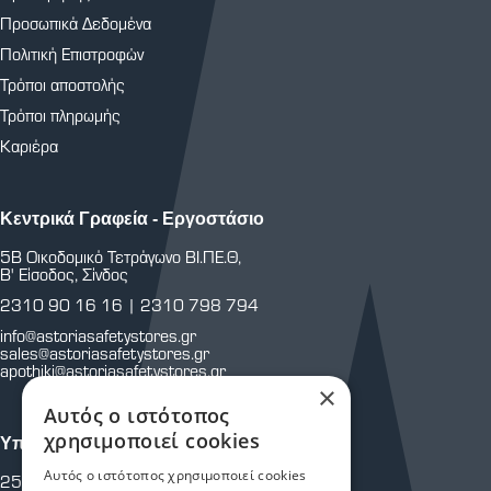
Προσωπικά Δεδομένα
Πολιτική Επιστροφών
Τρόποι αποστολής
Τρόποι πληρωμής
Καριέρα
Κεντρικά Γραφεία - Εργοστάσιο
5Β Οικοδομικό Τετράγωνο ΒΙ.ΠΕ.Θ,
Β' Είσοδος, Σίνδος
2310 90 16 16
|
2310 798 794
info@astoriasafetystores.gr
sales@astoriasafetystores.gr
apothiki@astoriasafetystores.gr
×
Αυτός ο ιστότοπος
χρησιμοποιεί cookies
Υποκατάστημα Μαρτίου
Αυτός ο ιστότοπος χρησιμοποιεί cookies
25ης Μαρτίου 43 & Κρήτης