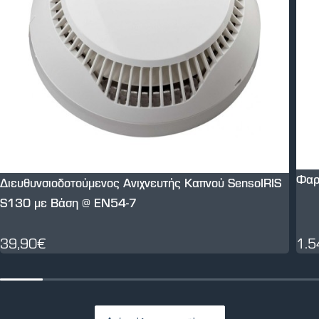
Φαρ
Διευθυνσιοδοτούμενος Ανιχνευτής Καπνού SensoIRIS
S130 με Βάση @ EN54-7
39,90€
1.5