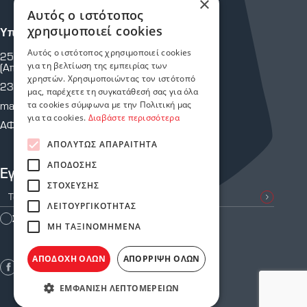
×
Αυτός ο ιστότοπος
χρησιμοποιεί cookies
Υποκατάστημα Μαρτίου
Αυτός ο ιστότοπος χρησιμοποιεί cookies
25ης Μαρτίου 43 & Κρήτης
για τη βελτίωση της εμπειρίας των
(Απέναντι από Πυροσβεστική Υπηρεσία.)
χρηστών. Χρησιμοποιώντας τον ιστότοπό
2310 810 805
μας, παρέχετε τη συγκατάθεσή σας για όλα
martiou@astoriasafetystores.gr
τα cookies σύμφωνα με την Πολιτική μας
για τα cookies.
Διαβάστε περισσότερα
ΑΦΜ: 800574464
ΑΠΟΛΎΤΩΣ ΑΠΑΡΑΊΤΗΤΑ
ΑΠΌΔΟΣΗΣ
Εγγραφείτε στο Newsletter μας
ΣΤΌΧΕΥΣΗΣ
ΛΕΙΤΟΥΡΓΙΚΌΤΗΤΑΣ
Συμφωνώ με τους
Όρους Χρήσης
ΜΗ ΤΑΞΙΝΟΜΗΜΈΝΑ
ΑΠΟΔΟΧΉ ΌΛΩΝ
ΑΠΌΡΡΙΨΗ ΌΛΩΝ
ΕΜΦΆΝΙΣΗ ΛΕΠΤΟΜΕΡΕΙΏΝ