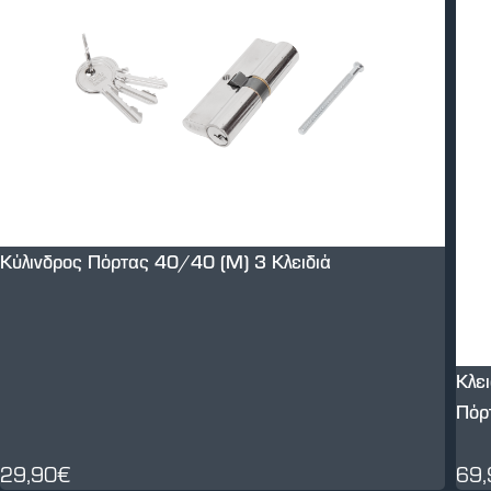
Κύλινδρος Πόρτας 40/40 (M) 3 Κλειδιά
Κλε
Πόρ
29,90€
69