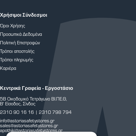
Χρήσιμοι Σύνδεσμοι
Όροι Χρήσης
Προσωπικά Δεδομένα
Πολιτική Επιστροφών
Τρόποι αποστολής
Τρόποι πληρωμής
Καριέρα
Κεντρικά Γραφεία - Εργοστάσιο
5Β Οικοδομικό Τετράγωνο ΒΙ.ΠΕ.Θ,
Β' Είσοδος, Σίνδος
2310 90 16 16
|
2310 798 794
info@astoriasafetystores.gr
sales@astoriasafetystores.gr
apothiki@astoriasafetystores.gr