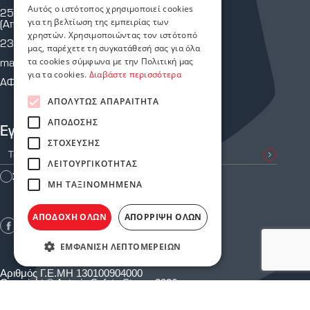
Αυτός ο ιστότοπος χρησιμοποιεί cookies
25ης Μαρτίου 43 & Κρήτης
για τη βελτίωση της εμπειρίας των
(Απέναντι από Πυροσβεστική Υπηρεσία.)
χρηστών. Χρησιμοποιώντας τον ιστότοπό
2310 810 805
μας, παρέχετε τη συγκατάθεσή σας για όλα
τα cookies σύμφωνα με την Πολιτική μας
martiou@astoriasafetystores.gr
για τα cookies.
Διαβάστε περισσότερα
ΑΦΜ: 800574464
ΑΠΟΛΎΤΩΣ ΑΠΑΡΑΊΤΗΤΑ
ΑΠΌΔΟΣΗΣ
Εγγραφείτε στο Newsletter μας
ΣΤΌΧΕΥΣΗΣ
ΛΕΙΤΟΥΡΓΙΚΌΤΗΤΑΣ
Συμφωνώ με τους
Όρους Χρήσης
ΜΗ ΤΑΞΙΝΟΜΗΜΈΝΑ
ΑΠΟΔΟΧΉ ΌΛΩΝ
ΑΠΌΡΡΙΨΗ ΌΛΩΝ
ΕΜΦΆΝΙΣΗ ΛΕΠΤΟΜΕΡΕΙΏΝ
Αριθμός Γ.Ε.ΜΗ 130100904000
Copyright © Astoria Safety Stores 2026
Created with
♥
by Darkpony