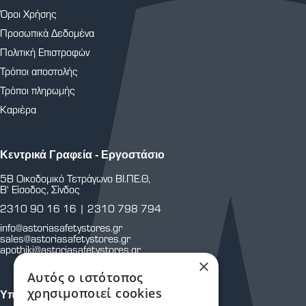
Όροι Χρήσης
Προσωπικά Δεδομένα
Πολιτική Επιστροφών
Τρόποι αποστολής
Τρόποι πληρωμής
Καριέρα
Κεντρικά Γραφεία - Εργοστάσιο
5Β Οικοδομικό Τετράγωνο ΒΙ.ΠΕ.Θ,
Β' Είσοδος, Σίνδος
2310 90 16 16
|
2310 798 794
info@astoriasafetystores.gr
sales@astoriasafetystores.gr
apothiki@astoriasafetystores.gr
×
Αυτός ο ιστότοπος
χρησιμοποιεί cookies
Υποκατάστημα Μαρτίου