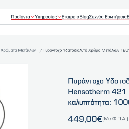
Προϊόντα
Υπηρεσίες
Εταιρεία
Blog
Συχνές Ερωτήσεις
Ε
 Χρώματα Μετάλλων
Πυράντοχο Υδατοδιαλυτό Χρώμα Μετάλλων 120
Πυράντοχο Υδατοδ
Hensotherm 421 K
καλυπτότητα: 10
449,00€
(Με Φ.Π.Α.)