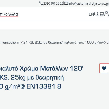
2310 90 16 16
info@astoriasafetystores.gr
EN
πικοινωνία
' Hensotherm 421 KS, 25kg με θεωρητική καλυπτότητα: 1000 g/m²@
ιαλυτό Χρώμα Μετάλλων 120'
S, 25kg με θεωρητική
00 g/m²@ ΕΝ13381-8