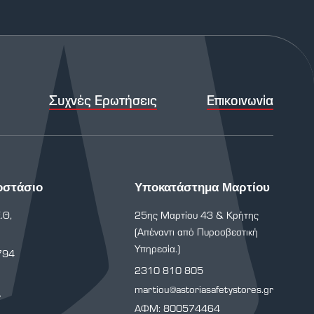
Συχνές Ερωτήσεις
Επικοινωνία
οστάσιο
Υποκατάστημα Μαρτίου
.Θ,
25ης Μαρτίου 43 & Κρήτης
(Απέναντι από Πυροσβεστική
Υπηρεσία.)
794
2310 810 805
martiou@astoriasafetystores.gr
r
ΑΦΜ: 800574464