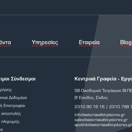
όντα
Υπηρεσίες
Εταιρεία
Blog
ιμοι Σύνδεσμοι
Κεντρικά Γραφεία - Εργ
Χρήσης
5Β Οικοδομικό Τετράγωνο ΒΙ.ΠΕ
πικά Δεδομένα
Β' Είσοδος, Σίνδος
κή Επιστροφών
2310 90 16 16
|
2310 798 
ι αποστολής
info@astoriasafetystores.gr
sales@astoriasafetystores.gr
ι πληρωμής
apothiki@astoriasafetystores.g
ρα