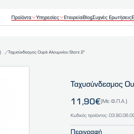
Προϊόντα
Υπηρεσίες
Εταιρεία
Blog
Συχνές Ερωτήσεις
Ε
ρ)
Ταχυσύνδεσμος Ουρά Αλουμινίου Storz 2''
Ταχυσύνδεσμος Ουρ
11,90€
(Με Φ.Π.Α.)
Κωδικός προϊόντος: 03.90.06.
Περιγραφή