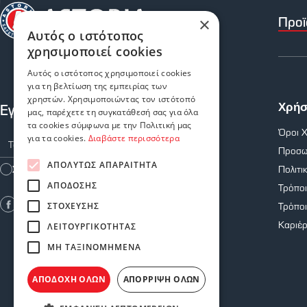
Προϊ
×
Αυτός ο ιστότοπος
χρησιμοποιεί cookies
Αυτός ο ιστότοπος χρησιμοποιεί cookies
για τη βελτίωση της εμπειρίας των
χρηστών. Χρησιμοποιώντας τον ιστότοπό
Εγγραφείτε στο Newsletter μας
Χρήσ
μας, παρέχετε τη συγκατάθεσή σας για όλα
τα cookies σύμφωνα με την Πολιτική μας
Όροι 
για τα cookies.
Διαβάστε περισσότερα
Προσω
ΑΠΟΛΎΤΩΣ ΑΠΑΡΑΊΤΗΤΑ
Πολιτι
Συμφωνώ με τους
Όρους Χρήσης
ΑΠΌΔΟΣΗΣ
Τρόπο
Τρόπο
ΣΤΌΧΕΥΣΗΣ
Καριέ
ΛΕΙΤΟΥΡΓΙΚΌΤΗΤΑΣ
ΜΗ ΤΑΞΙΝΟΜΗΜΈΝΑ
ΑΠΟΔΟΧΉ ΌΛΩΝ
ΑΠΌΡΡΙΨΗ ΌΛΩΝ