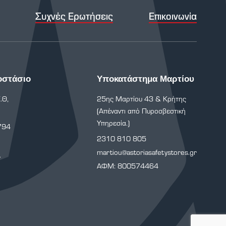
Συχνές Ερωτήσεις
Επικοινωνία
οστάσιο
Υποκατάστημα Μαρτίου
.Θ,
25ης Μαρτίου 43 & Κρήτης
(Απέναντι από Πυροσβεστική
Υπηρεσία.)
794
2310 810 805
martiou@astoriasafetystores.gr
r
ΑΦΜ: 800574464