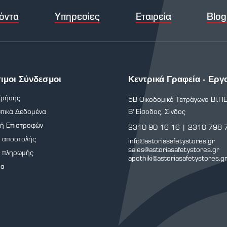
όντα
Υπηρεσίες
Εταιρεία
Blog
ιμοι Σύνδεσμοι
Κεντρικά Γραφεία - Εργ
Χρήσης
5Β Οικοδομικό Τετράγωνο ΒΙ.ΠΕ
πικά Δεδομένα
Β' Είσοδος, Σίνδος
κή Επιστροφών
2310 90 16 16
|
2310 798 
ι αποστολής
info@astoriasafetystores.gr
sales@astoriasafetystores.gr
ι πληρωμής
apothiki@astoriasafetystores.g
ρα