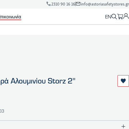
2310 90 16 16
info@astoriasafetystores.gr
EN
πικοινωνία
ά Αλουμινίου Storz 2''
003