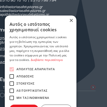
info@astoriasafetystores.gr
sales@astoriasafetystores.gr
apothiki@astoriasafetystores.gr
×
Αυτός ο ιστότοπος
χρησιμοποιεί cookies
Υποκατάστημα Μαρτίου
Αυτός ο ιστότοπος χρησιμοποιεί cookies
25ης Μαρτίου 43 & Κρήτης
για τη βελτίωση της εμπειρίας των
(Απέναντι από Πυροσβεστική Υπηρεσία.)
χρηστών. Χρησιμοποιώντας τον ιστότοπό
2310 810 805
μας, παρέχετε τη συγκατάθεσή σας για όλα
martiou@astoriasafetystores.gr
τα cookies σύμφωνα με την Πολιτική μας
για τα cookies.
Διαβάστε περισσότερα
ΑΦΜ: 800574464
ΑΠΟΛΎΤΩΣ ΑΠΑΡΑΊΤΗΤΑ
ΑΠΌΔΟΣΗΣ
Εγγραφείτε στο Newsletter μας
ΣΤΌΧΕΥΣΗΣ
ΛΕΙΤΟΥΡΓΙΚΌΤΗΤΑΣ
Συμφωνώ με τους
Όρους Χρήσης
ΜΗ ΤΑΞΙΝΟΜΗΜΈΝΑ