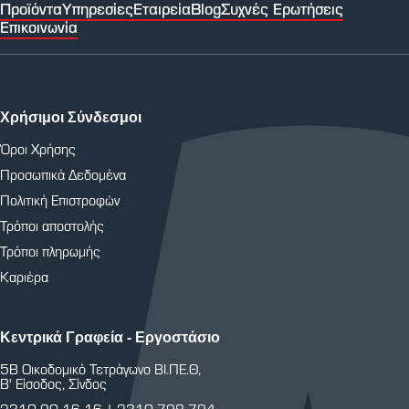
Προϊόντα
Υπηρεσίες
Εταιρεία
Blog
Συχνές Ερωτήσεις
Επικοινωνία
Χρήσιμοι Σύνδεσμοι
Όροι Χρήσης
Προσωπικά Δεδομένα
Πολιτική Επιστροφών
Τρόποι αποστολής
Τρόποι πληρωμής
Καριέρα
Κεντρικά Γραφεία - Εργοστάσιο
5Β Οικοδομικό Τετράγωνο ΒΙ.ΠΕ.Θ,
Β' Είσοδος, Σίνδος
2310 90 16 16
|
2310 798 794