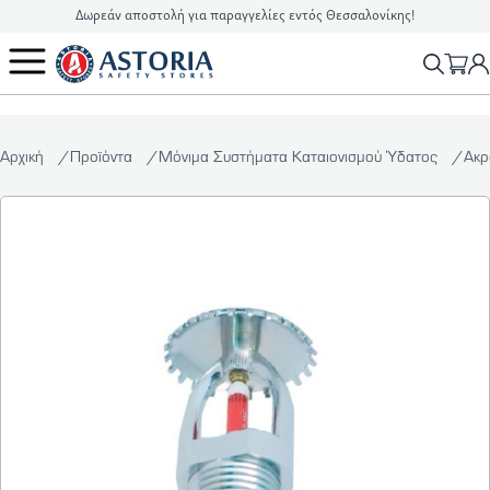
Δωρεάν αποστολή για παραγγελίες εντός Θεσσαλονίκης!
2310 90 16 16
info@astoriasafetystores.gr
Αρχική
Προϊόντα
Μόνιμα Συστήματα Καταιονισμού Ύδατος
Ακρ