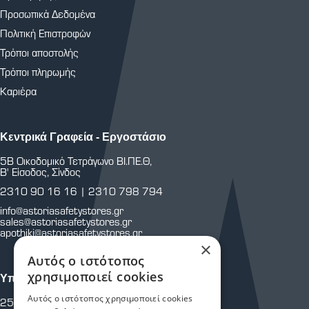
Προσωπικά Δεδομένα
Πολιτική Επιστροφών
Τρόποι αποστολής
Τρόποι πληρωμής
Καριέρα
Κεντρικά Γραφεία - Εργοστάσιο
5Β Οικοδομικό Τετράγωνο ΒΙ.ΠΕ.Θ,
Β' Είσοδος, Σίνδος
2310 90 16 16
|
2310 798 794
info@astoriasafetystores.gr
sales@astoriasafetystores.gr
apothiki@astoriasafetystores.gr
×
Αυτός ο ιστότοπος
χρησιμοποιεί cookies
Υποκατάστημα Μαρτίου
Αυτός ο ιστότοπος χρησιμοποιεί cookies
25ης Μαρτίου 43 & Κρήτης