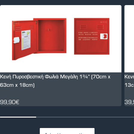
Κενή Πυροσβεστική Φωλιά Μεγάλη 1¾” (70cm x
Κεν
63cm x 18cm)
13c
99,90€
39