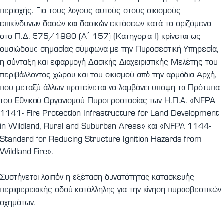
περιοχής. Για τους λόγους αυτούς στους οικισμούς
επικίνδυνων δασών και δασικών εκτάσεων κατά τα οριζόμενα
στο Π.Δ. 575/1980 (Α΄ 157) (Κατηγορία Ι) κρίνεται ως
ουσιώδους σημασίας σύμφωνα με την Πυροσεστική Υπηρεσία,
η σύνταξη και εφαρμογή Δασικής Διαχειριστικής Μελέτης του
περιβάλλοντος χώρου και του οικισμού από την αρμόδια Αρχή,
που μεταξύ άλλων προτείνεται να λαμβάνει υπόψη τα Πρότυπα
του Εθνικού Οργανισμού Πυροπροστασίας των Η.Π.Α. «NFPA
1141- Fire Protection Infrastructure for Land Development
in Wildland, Rural and Suburban Areas» και «NFPA 1144-
Standard for Reducing Structure Ignition Hazards from
Wildland Fire».
Συστήνεται λοιπόν η εξέταση δυνατότητας κατασκευής
περιφερειακής οδού κατάλληλης για την κίνηση πυροσβεστικών
οχημάτων.