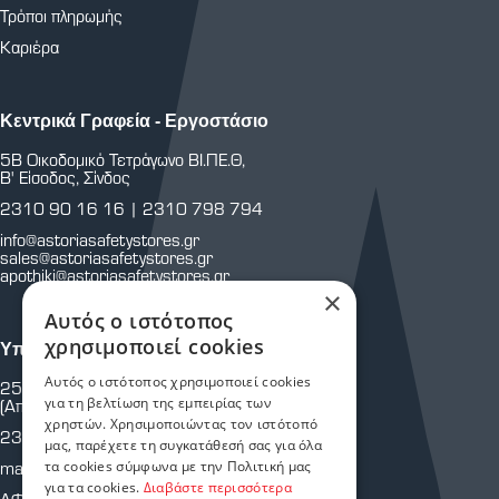
Τρόποι πληρωμής
Καριέρα
Κεντρικά Γραφεία - Εργοστάσιο
5Β Οικοδομικό Τετράγωνο ΒΙ.ΠΕ.Θ,
Β' Είσοδος, Σίνδος
2310 90 16 16
|
2310 798 794
info@astoriasafetystores.gr
sales@astoriasafetystores.gr
apothiki@astoriasafetystores.gr
×
Αυτός ο ιστότοπος
χρησιμοποιεί cookies
Υποκατάστημα Μαρτίου
Αυτός ο ιστότοπος χρησιμοποιεί cookies
25ης Μαρτίου 43 & Κρήτης
για τη βελτίωση της εμπειρίας των
(Απέναντι από Πυροσβεστική Υπηρεσία.)
χρηστών. Χρησιμοποιώντας τον ιστότοπό
2310 810 805
μας, παρέχετε τη συγκατάθεσή σας για όλα
τα cookies σύμφωνα με την Πολιτική μας
martiou@astoriasafetystores.gr
για τα cookies.
Διαβάστε περισσότερα