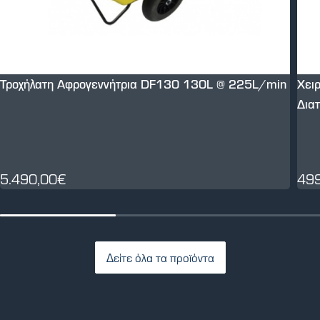
Τροχήλατη Αφρογεννήτρια DF130 130L @ 225L/min
Χει
Δια
5.490,00€
49
Δείτε όλα τα προϊόντα