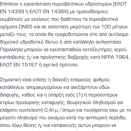
Επιπλέον η εγκατάσταση πυροσβεστικών υδροστομίων (ΕΛΟΤ
ΕΝ 14339 ή ΕΛΟΤ ΕΝ 14384) με ημισυνδέσμους
συμβατούς με εκείνους που διαθέτουν τα πυροσβεστικά
οχήματα DN65 και σε απόσταση μικρότερη των 100 μέτρων
μεταξύ τους, τα οποία θα τροφοδοτούνται είτε από αυτόνομο
δημοτικό υδροδοτικό δίκτυο ή από κατάλληλο αντλιοστάσιο.
Παράλληλα μπορούν να εγκατασταθούν εκτοξευτήρες νερού
κατάσβεσης ή/και προληπτικής διαβροχής κατά NFPA 1964,
ΕΛΟΤ ΕΝ 15167 ή σχετικό πρότυπο.
Σημαντική είναι επίσης η διάνοιξη επαρκούς αριθμού,
κατάλληλων, απομακρυσμένων και ανεξάρτητων οδών
διαφυγής, καθώς και η ύπαρξη ενός (1) ή περισσοτέρων
κτιρίων προσωρινής καταφυγής, θεωρητικού πληθυσμού για
ελάχιστο συντελεστή 0,4τ.μ./άτομο και τουλάχιστον ίσου με το
μέγιστο πληθυσμό του οικισμού κατά την αντιπυρική περίοδο,
όπου λόγω θέσης ή/και κατασκευής αυτών μπορούν να