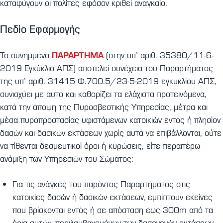
καταφύγουν οι πολίτες εφόσον κριθεί αναγκαίο.
Πεδίο Εφαρμογής
ΠΑΡΑΡΤΗΜΑ
Το συνημμένο
(στην υπ’ αριθ. 35380/11-6-
2019 Εγκύκλιο ΑΠΣ) αποτελεί συνέχεια του Παραρτήματος
της υπ’ αριθ. 31415 Φ.700.5/23-5-2019 εγκυκλίου ΑΠΣ,
συνισχύει με αυτό και καθορίζει τα ελάχιστα προτεινόμενα,
κατά την άποψη της Πυροσβεστικής Υπηρεσίας, μέτρα και
μέσα πυροπροστασίας υφιστάμενων κατοικιών εντός ή πλησίον
δασών και δασικών εκτάσεων χωρίς αυτά να επιβάλλονται, ούτε
να τίθενται δεσμευτικοί όροι ή κυρώσεις, είτε περαιτέρω
ανάμιξη των Υπηρεσιών του Σώματος:
Για τις ανάγκες του παρόντος Παραρτήματος στις
κατοικίες δασών ή δασικών εκτάσεων, εμπίπτουν εκείνες
που βρίσκονται εντός ή σε απόσταση έως 300m από τα
όρια αυτών, περιλαμβανομένων των δασογενών εκτάσεων,