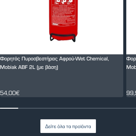
Φορητός Πυροσβεστήρας Αφρού-Wet Chemical,
Φορ
Mobiak ABF 2L (με βάση)
Mob
54,00€
99
Δείτε όλα τα προϊόντα