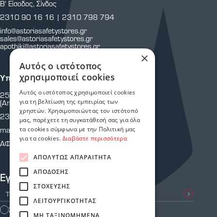
Β' Είσοδος, Σίνδος
2310 90 16 16
|
2310 798 794
info@astoriasafetystores.gr
sales@astoriasafetystores.gr
apothiki@astoriasafetystores.gr
×
Αυτός ο ιστότοπος
χρησιμοποιεί cookies
Υποκατάστημα Μαρτίου
Αυτός ο ιστότοπος χρησιμοποιεί cookies
25ης Μαρτίου 43 & Κρήτης
για τη βελτίωση της εμπειρίας των
(Απέναντι από Πυροσβεστική Υπηρεσία.)
χρηστών. Χρησιμοποιώντας τον ιστότοπό
2310 810 805
μας, παρέχετε τη συγκατάθεσή σας για όλα
martiou@astoriasafetystores.gr
τα cookies σύμφωνα με την Πολιτική μας
για τα cookies.
Διαβάστε περισσότερα
ΑΦΜ: 800574464
ΑΠΟΛΎΤΩΣ ΑΠΑΡΑΊΤΗΤΑ
ΑΠΌΔΟΣΗΣ
Εγγραφείτε στο Newsletter μας
ΣΤΌΧΕΥΣΗΣ
ΛΕΙΤΟΥΡΓΙΚΌΤΗΤΑΣ
Συμφωνώ με τους
Όρους Χρήσης
ΜΗ ΤΑΞΙΝΟΜΗΜΈΝΑ