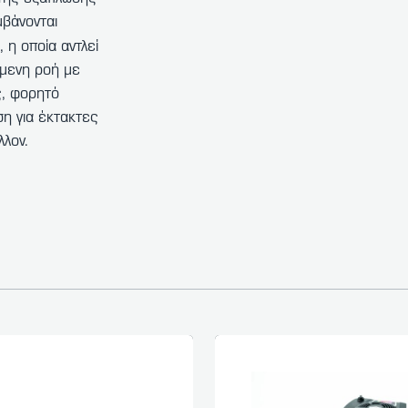
μβάνονται
, η οποία αντλεί
όμενη ροή με
ς, φορητό
ση για έκτακτες
λλον.