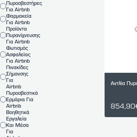
Πυροσβεστήρες
Για Airbnb
Φαρμακεία
Για Airbnb
Προϊόντα
Πυρανίχνευσης
Για Airbnb
Φωτισμός
Ασφαλείας
Για Airbnb
Πινακίδες
Σήμανσης
Για
Αντλία Πυρ
Airbnb
Πυροσβεστικά
Ερμάρια Για
854,90
Airbnb
Βοηθητικά
Εργαλεία
Και Μέσα
Για