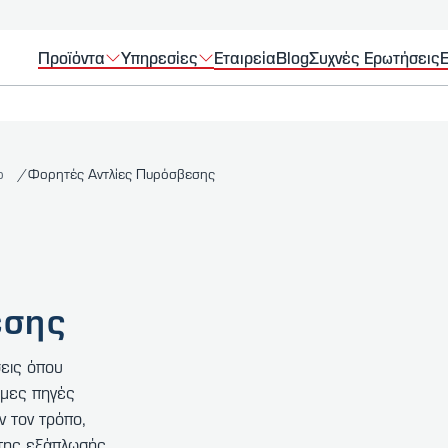
Προϊόντα
Υπηρεσίες
Εταιρεία
Blog
Συχνές Ερωτήσεις
Ε
nb
Φορητές Αντλίες Πυρόσβεσης
εσης
σεις όπου
ιμες πηγές
 τον τρόπο,
 της εξάπλωσής