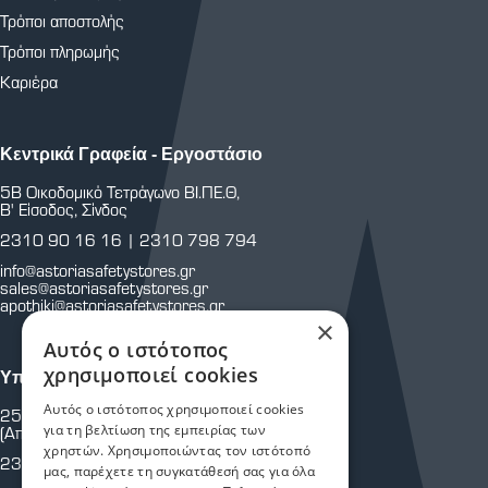
Τρόποι αποστολής
Τρόποι πληρωμής
Καριέρα
Κεντρικά Γραφεία - Εργοστάσιο
5Β Οικοδομικό Τετράγωνο ΒΙ.ΠΕ.Θ,
Β' Είσοδος, Σίνδος
2310 90 16 16
|
2310 798 794
info@astoriasafetystores.gr
sales@astoriasafetystores.gr
apothiki@astoriasafetystores.gr
×
Αυτός ο ιστότοπος
χρησιμοποιεί cookies
Υποκατάστημα Μαρτίου
Αυτός ο ιστότοπος χρησιμοποιεί cookies
25ης Μαρτίου 43 & Κρήτης
για τη βελτίωση της εμπειρίας των
(Απέναντι από Πυροσβεστική Υπηρεσία.)
χρηστών. Χρησιμοποιώντας τον ιστότοπό
2310 810 805
μας, παρέχετε τη συγκατάθεσή σας για όλα