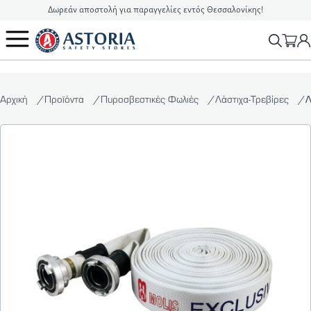
Δωρεάν αποστολή για παραγγελίες εντός Θεσσαλονίκης!
2310 90 16 16
info@astoriasafetystores.gr
Αρχική
Προϊόντα
Πυροσβεστικές Φωλιές
Λάστιχα-Τρεβίρες
Λ