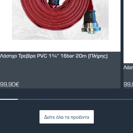
Λάστιχο Τρεβίρα PVC 1¾” 16bar 20m (Πλήρης)
Λάσ
99,90€
99
Δείτε όλα τα προϊόντα