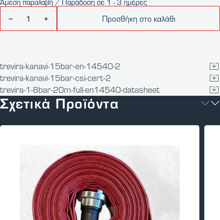
Άμεση παραλαβή / Παράδοση σε 1 - 3 ημέρες
Προσθήκη στο καλάθι
−
+
trevira-kanavi-15bar-en-14540-2
trevira-kanavi-15bar-csi-cert-2
trevira-1-8bar-20m-full-en14540-datasheet
Σχετικά Προϊόντα