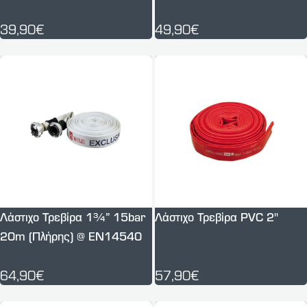
39,90€
49,90€
Λάστιχο Τρεβίρα 1¾” 15bar
Λάστιχο Τρεβίρα PVC 2''
20m (Πλήρης) @ EN14540
64,90€
57,90€