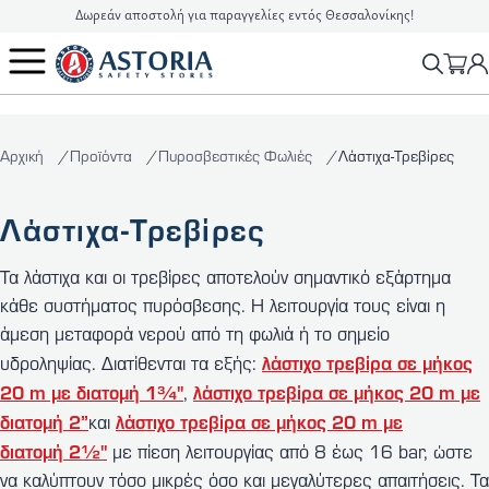
Δωρεάν αποστολή για παραγγελίες εντός Θεσσαλονίκης!
2310 90 16 16
info@astoriasafetystores.gr
Αρχική
Προϊόντα
Πυροσβεστικές Φωλιές
Λάστιχα-Τρεβίρες
Λάστιχα-Τρεβίρες
Τα λάστιχα και οι τρεβίρες αποτελούν σημαντικό εξάρτημα
κάθε συστήματος πυρόσβεσης. Η λειτουργία τους είναι η
άμεση μεταφορά νερού από τη φωλιά ή το σημείο
λάστιχο τρεβίρα σε μήκος
υδροληψίας. Διατίθενται τα εξής:
20 m με διατομή 1¾''
λάστιχο τρεβίρα σε μήκος 20 m με
,
διατομή 2”
λάστιχο τρεβίρα σε μήκος 20 m με
και
διατομή 2½''
με πίεση λειτουργίας από 8 έως 16 bar, ώστε
να καλύπτουν τόσο μικρές όσο και μεγαλύτερες απαιτήσεις. Τα