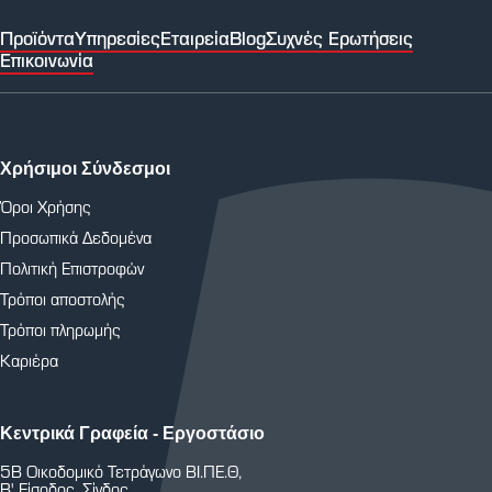
Προϊόντα
Υπηρεσίες
Εταιρεία
Blog
Συχνές Ερωτήσεις
Επικοινωνία
Χρήσιμοι Σύνδεσμοι
Όροι Χρήσης
Προσωπικά Δεδομένα
Πολιτική Επιστροφών
Τρόποι αποστολής
Τρόποι πληρωμής
Καριέρα
Κεντρικά Γραφεία - Εργοστάσιο
5Β Οικοδομικό Τετράγωνο ΒΙ.ΠΕ.Θ,
Β' Είσοδος, Σίνδος