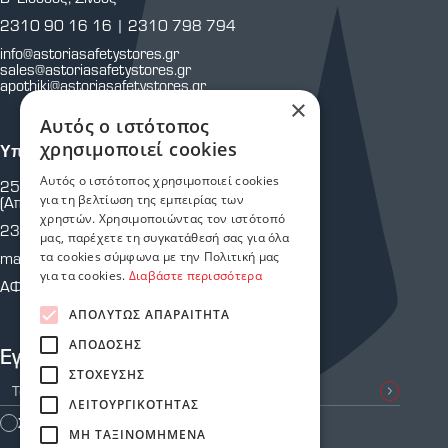
2310 90 16 16
|
2310 798 794
info@astoriasafetystores.gr
sales@astoriasafetystores.gr
apothiki@astoriasafetystores.gr
×
Αυτός ο ιστότοπος
χρησιμοποιεί cookies
Υποκατάστημα Μαρτίου
Αυτός ο ιστότοπος χρησιμοποιεί cookies
25ης Μαρτίου 43 & Κρήτης
για τη βελτίωση της εμπειρίας των
(Απέναντι από Πυροσβεστική Υπηρεσία.)
χρηστών. Χρησιμοποιώντας τον ιστότοπό
2310 810 805
μας, παρέχετε τη συγκατάθεσή σας για όλα
martiou@astoriasafetystores.gr
τα cookies σύμφωνα με την Πολιτική μας
για τα cookies.
Διαβάστε περισσότερα
ΑΦΜ: 800574464
ΑΠΟΛΎΤΩΣ ΑΠΑΡΑΊΤΗΤΑ
ΑΠΌΔΟΣΗΣ
Εγγραφείτε στο Newsletter μας
ΣΤΌΧΕΥΣΗΣ
ΛΕΙΤΟΥΡΓΙΚΌΤΗΤΑΣ
Συμφωνώ με τους
Όρους Χρήσης
ΜΗ ΤΑΞΙΝΟΜΗΜΈΝΑ