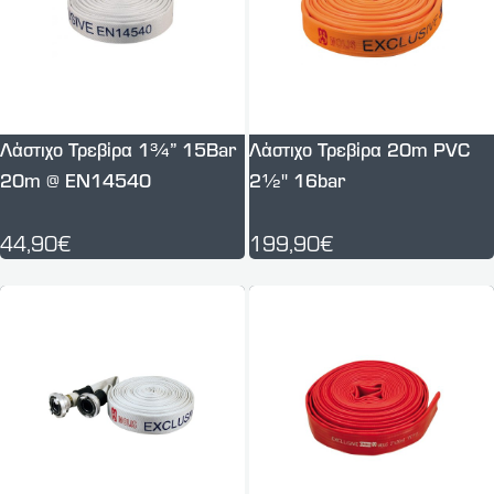
Λάστιχο Τρεβίρα 1¾” 15Bar
Λάστιχο Τρεβίρα 20m PVC
20m @ EN14540
2½'' 16bar
44,90€
199,90€