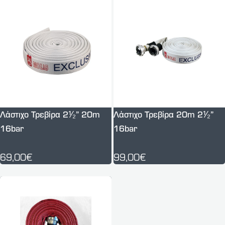
Λάστιχο Τρεβίρα 2⅟₂” 20m
Λάστιχο Τρεβίρα 20m 2⅟₂”
16bar
16bar
69,00€
99,00€