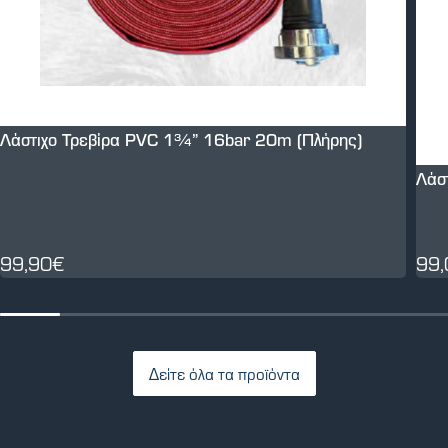
Λάστιχο Τρεβίρα PVC 1¾” 16bar 20m (Πλήρης)
Λάσ
99,90€
99
Δείτε όλα τα προϊόντα