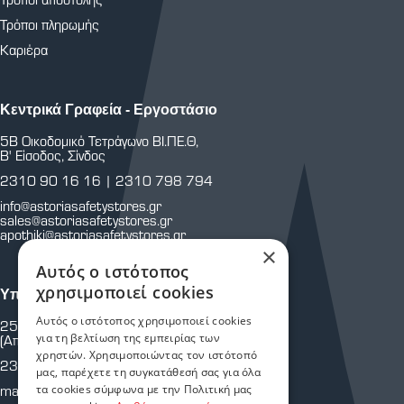
Τρόποι πληρωμής
Καριέρα
Κεντρικά Γραφεία - Εργοστάσιο
5Β Οικοδομικό Τετράγωνο ΒΙ.ΠΕ.Θ,
Β' Είσοδος, Σίνδος
2310 90 16 16
|
2310 798 794
info@astoriasafetystores.gr
sales@astoriasafetystores.gr
apothiki@astoriasafetystores.gr
×
Αυτός ο ιστότοπος
χρησιμοποιεί cookies
Υποκατάστημα Μαρτίου
Αυτός ο ιστότοπος χρησιμοποιεί cookies
25ης Μαρτίου 43 & Κρήτης
για τη βελτίωση της εμπειρίας των
(Απέναντι από Πυροσβεστική Υπηρεσία.)
χρηστών. Χρησιμοποιώντας τον ιστότοπό
2310 810 805
μας, παρέχετε τη συγκατάθεσή σας για όλα
τα cookies σύμφωνα με την Πολιτική μας
martiou@astoriasafetystores.gr