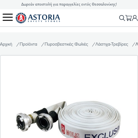
Δωρεάν αποστολή για παραγγελίες εντός Θεσσαλονίκης!
2310 90 16 16
info@astoriasafetystores.gr
Αρχική
Προϊόντα
Πυροσβεστικές Φωλιές
Λάστιχα-Τρεβίρες
Λ