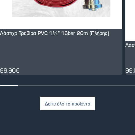
Λάστιχο Τρεβίρα PVC 1¾” 16bar 20m (Πλήρης)
Λάσ
99,90€
99
Δείτε όλα τα προϊόντα