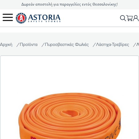
Δωρεάν αποστολή για παραγγελίες εντός Θεσσαλονίκης!
2310 90 16 16
info@astoriasafetystores.gr
Αρχική
Προϊόντα
Πυροσβεστικές Φωλιές
Λάστιχα-Τρεβίρες
Λ