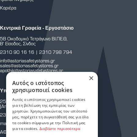
Καριέρα
Κεντρικά Γραφεία - Εργοστάσιο
5Β Οικοδομικό Τετράγωνο ΒΙ.ΠΕ.Θ,
Β' Είσοδος, Σίνδος
2310 90 16 16
|
2310 798 794
info@astoriasafetystores.gr
sales@astoriasafetystores.gr
apothiki@astoriasafetystores.gr
×
Αυτός ο ιστότοπος
χρησιμοποιεί cookies
Υποκατάστημα Μαρτίου
Αυτός ο ιστότοπος χρησιμοποιεί cookies
25ης Μαρτίου 43 & Κρήτης
για τη βελτίωση της εμπειρίας των
(Απέναντι από Πυροσβεστική Υπηρεσία.)
χρηστών. Χρησιμοποιώντας τον ιστότοπό
2310 810 805
μας, παρέχετε τη συγκατάθεσή σας για όλα
τα cookies σύμφωνα με την Πολιτική μας
martiou@astoriasafetystores.gr
για τα cookies.
Διαβάστε περισσότερα
ΑΦΜ: 800574464