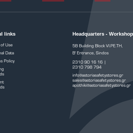
l links
Headquarters - Workshop
 of Use
5B Building Block VI.PE.TH,
al Data
B' Entrance, Sindos
s Policy
2310 90 16 16
|
2310 798 794
ng
ds
info@astoriasafetystores.gr
sales@astoriasafetystores.gr
nt
apothiki@astoriasafetystores.gr
ds