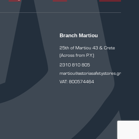
Branch Martiou
25th of Martiou 43 & Crete
(Across from P.Y.)
2310 810 805
martiou@astoriasafetystores.gr
VAT: 800574464