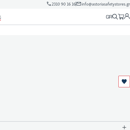
2310 90 16 16
info@astoriasafetystores.gr
GR
t