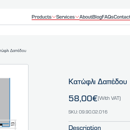
Products
Services
About
Blog
FAQs
Contac
τώφλι Δαπέδου
Κατώφλι Δαπέδου
58,00€
(With VAT)
SKU: 09.90.02.016
Description