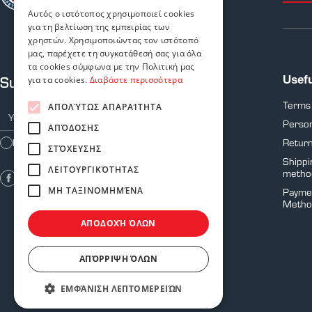
Αυτός ο ιστότοπος χρησιμοποιεί cookies
για τη βελτίωση της εμπειρίας των
χρηστών. Χρησιμοποιώντας τον ιστότοπό
μας, παρέχετε τη συγκατάθεσή σας για όλα
τα cookies σύμφωνα με την Πολιτική μας
Subscribe to our newsletter
Usefu
για τα cookies.
Διαβάστε περισσότερα
Terms
ΑΠΟΛΎΤΩΣ ΑΠΑΡΑΊΤΗΤΑ
Person
ΑΠΌΔΟΣΗΣ
Return
I agree with the
Terms of Use
ΣΤΌΧΕΥΣΗΣ
Shippi
ΛΕΙΤΟΥΡΓΙΚΌΤΗΤΑΣ
metho
ΜΗ ΤΑΞΙΝΟΜΗΜΈΝΑ
Payme
Metho
ΑΠΟΔΟΧΉ ΌΛΩΝ
ΑΠΌΡΡΙΨΗ ΌΛΩΝ
ΕΜΦΆΝΙΣΗ ΛΕΠΤΟΜΕΡΕΙΏΝ