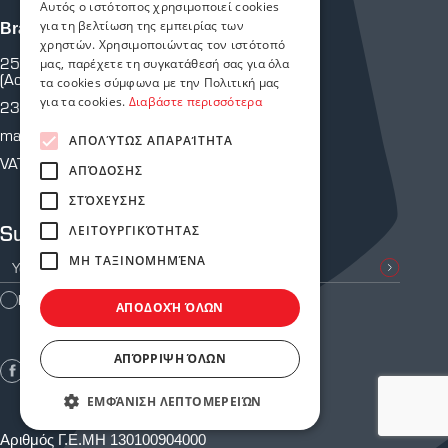
Αυτός ο ιστότοπος χρησιμοποιεί cookies
για τη βελτίωση της εμπειρίας των
Branch Martiou
χρηστών. Χρησιμοποιώντας τον ιστότοπό
25th of Martiou 43 & Crete
μας, παρέχετε τη συγκατάθεσή σας για όλα
(Across from P.Y.)
τα cookies σύμφωνα με την Πολιτική μας
για τα cookies.
Διαβάστε περισσότερα
2310 810 805
martiou@astoriasafetystores.gr
ΑΠΟΛΎΤΩΣ ΑΠΑΡΑΊΤΗΤΑ
VAT: 800574464
ΑΠΌΔΟΣΗΣ
ΣΤΌΧΕΥΣΗΣ
Subscribe to our newsletter
ΛΕΙΤΟΥΡΓΙΚΌΤΗΤΑΣ
ΜΗ ΤΑΞΙΝΟΜΗΜΈΝΑ
I agree with the
Terms of Use
ΑΠΟΔΟΧΉ ΌΛΩΝ
ΑΠΌΡΡΙΨΗ ΌΛΩΝ
ΕΜΦΆΝΙΣΗ ΛΕΠΤΟΜΕΡΕΙΏΝ
Αριθμός Γ.Ε.ΜΗ 130100904000