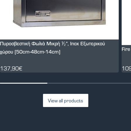
Πυροσβεστική Φωλιά Μικρή ⅟₂”, Inox Εξωτερικού
Fir
χώρου [50cm-48cm-14cm]
137,90€
10
View all products