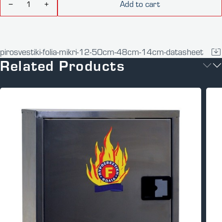
Add to cart
−
+
pirosvestiki-folia-mikri-12-50cm-48cm-14cm-datasheet
Related Products