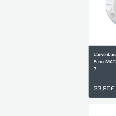
Convention
SensoMAG 
7
33,90€