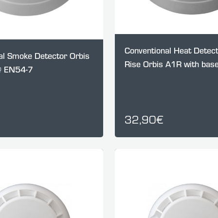
Conventional Heat Detect
al Smoke Detector Orbis
Rise Orbis A1R with ba
@ EN54-7
32,90€