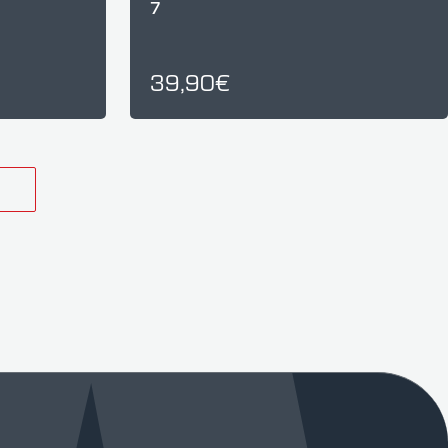
7
39,90€