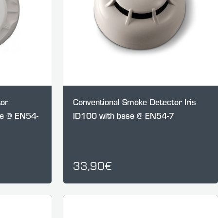
tor
Conventional Smoke Detector Iris
e @ EN54-
ID100 with base @ EN54-7
33,90€