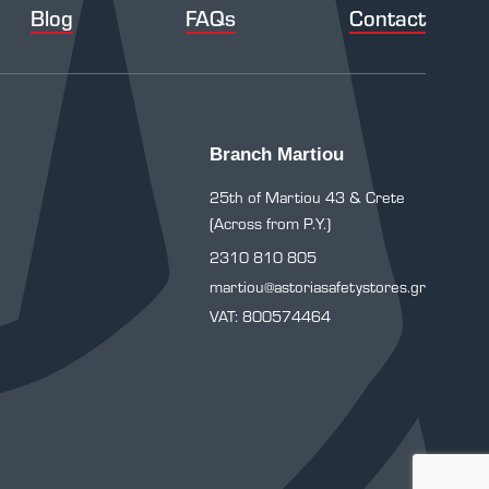
Blog
FAQs
Contact
Branch Martiou
25th of Martiou 43 & Crete
(Across from P.Y.)
2310 810 805
martiou@astoriasafetystores.gr
VAT: 800574464