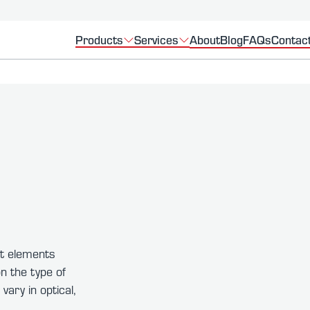
Products
Services
About
Blog
FAQs
Contac
nt elements
n the type of
ary in optical,