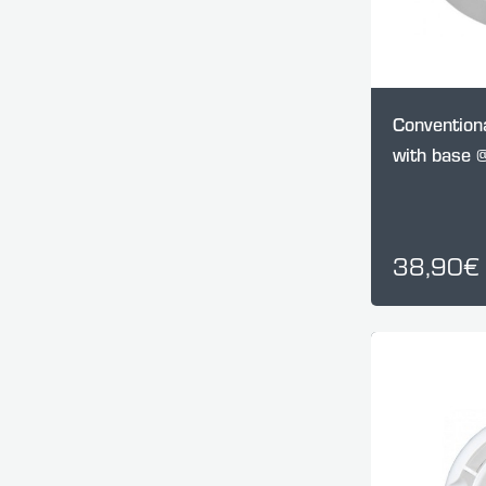
Convention
with base 
38,90€