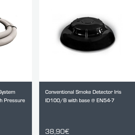
 System
Conventional Smoke Detector Iris
h Pressure
ID100/B with base @ EN54-7
38,90€