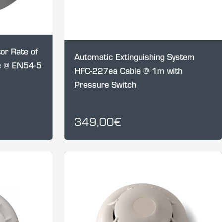
or Rate of
Automatic Extinguishing System
se @ EN54-5
ΗFC-227ea Cable @ 1m with
Pressure Switch
349,00€