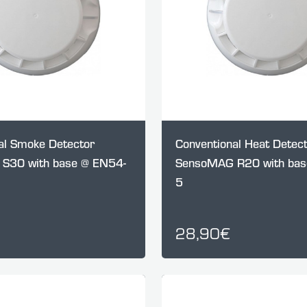
al Smoke Detector
Conventional Heat Detec
S30 with base @ EN54-
SensoMAG R20 with bas
5
28,90€