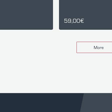
59,00€
More