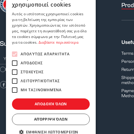
χρησιμοποιεί cookies
Prod
Αυτός ο ιστότοπος χρησιμοποιεί cookies
για τη βελτίωση της εμπειρίας των
χρηστών. Χρησιμοποιώντας τον ιστότοπό
μας, παρέχετε τη συγκατάθεσή σας για όλα
τα cookies σύμφωνα με την Πολιτική μας
Subscribe to our newsletter
Usefu
για τα cookies.
Διαβάστε περισσότερα
Terms
ΑΠΟΛΎΤΩΣ ΑΠΑΡΑΊΤΗΤΑ
Person
ΑΠΌΔΟΣΗΣ
Return
I agree with the
Terms of Use
ΣΤΌΧΕΥΣΗΣ
Shippi
ΛΕΙΤΟΥΡΓΙΚΌΤΗΤΑΣ
metho
ΜΗ ΤΑΞΙΝΟΜΗΜΈΝΑ
Payme
Metho
ΑΠΟΔΟΧΉ ΌΛΩΝ
ΑΠΌΡΡΙΨΗ ΌΛΩΝ
ΕΜΦΆΝΙΣΗ ΛΕΠΤΟΜΕΡΕΙΏΝ