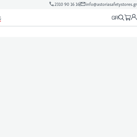
2310 90 16 16
info@astoriasafetystores.gr
GR
t