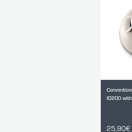
Conventiona
ID200 wit
25,90€