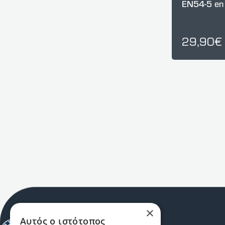
EN54-5 en
29,90€
×
Αυτός ο ιστότοπος