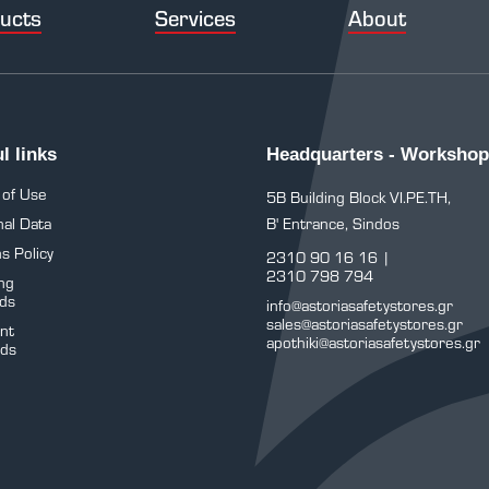
ucts
Services
About
l links
Headquarters - Workshop
 of Use
5B Building Block VI.PE.TH,
al Data
B' Entrance, Sindos
s Policy
2310 90 16 16
|
2310 798 794
ng
ds
info@astoriasafetystores.gr
sales@astoriasafetystores.gr
nt
apothiki@astoriasafetystores.gr
ds