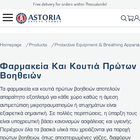
Free delivery for orders within Thessaloniki!
2310 90 16 16
info@astoriasafetystores.gr
Homepage
Products
Protective Equipment & Breathing Appara
Φαρμακεία Και Κουτιά Πρώτων
Βοηθειών
Τα
φαρμακεία και κουτιά πρώτων βοηθειών
αποτελούν
απαραίτητο εξοπλισμό για κάθε χώρο καθώς η άμεση
αντιμετώπιση μικροτραυματισμών ή ατυχημάτων είναι
εξαιρετικά σημαντική. Σε πολλές περιπτώσεις, η ύπαρξη τους
είναι υποχρεωτική βάσει κανονισμών ασφάλειας και υγιεινής.
Περιέχουν όλα τα βασικά υλικά που χρειάζονται για παροχή
πρώτων βοηθειών, όπως αποστειρωμένες γάζες, διαφόρων