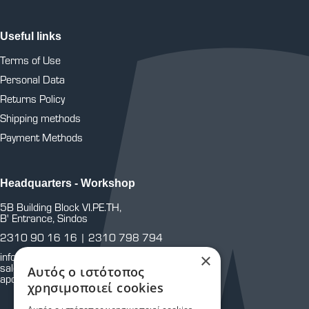
Useful links
Terms of Use
Personal Data
Returns Policy
Shipping methods
Payment Methods
Headquarters - Workshop
5B Building Block VI.PE.TH,
B' Entrance, Sindos
2310 90 16 16
|
2310 798 794
info@astoriasafetystores.gr
×
sales@astoriasafetystores.gr
Αυτός ο ιστότοπος
apothiki@astoriasafetystores.gr
χρησιμοποιεί cookies