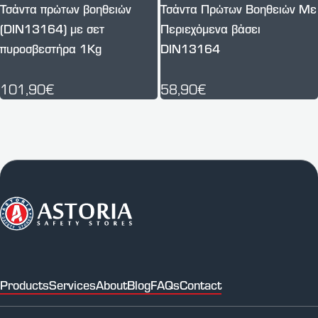
Τσάντα πρώτων βοηθειών
Τσάντα Πρώτων Βοηθειών Με
(DIN13164) με σετ
Περιεχόμενα βάσει
πυροσβεστήρα 1Kg
DIN13164
101,90€
58,90€
Products
Services
About
Blog
FAQs
Contact