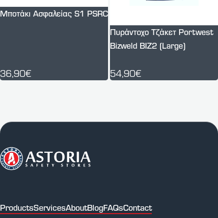
Μποτάκι Ασφαλείας S1 PSRC
Πυράντοχο Τζάκετ Portwest
Bizweld BIZ2 (Large)
36,90€
54,90€
Products
Services
About
Blog
FAQs
Contact