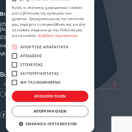
Αυτός ο ιστότοπος χρησιμοποιεί cookies
για τη βελτίωση της εμπειρίας των
Branch Martiou
χρηστών. Χρησιμοποιώντας τον ιστότοπό
25th of Martiou 43 & Crete
μας, παρέχετε τη συγκατάθεσή σας για όλα
(Across from P.Y.)
τα cookies σύμφωνα με την Πολιτική μας
για τα cookies.
Διαβάστε περισσότερα
2310 810 805
martiou@astoriasafetystores.gr
ΑΠΟΛΎΤΩΣ ΑΠΑΡΑΊΤΗΤΑ
VAT: 800574464
ΑΠΌΔΟΣΗΣ
ΣΤΌΧΕΥΣΗΣ
Subscribe to our newsletter
ΛΕΙΤΟΥΡΓΙΚΌΤΗΤΑΣ
ΜΗ ΤΑΞΙΝΟΜΗΜΈΝΑ
I agree with the
Terms of Use
ΑΠΟΔΟΧΉ ΌΛΩΝ
ΑΠΌΡΡΙΨΗ ΌΛΩΝ
ΕΜΦΆΝΙΣΗ ΛΕΠΤΟΜΕΡΕΙΏΝ